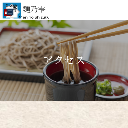
コンテンツに移動します
English
日本語
麺乃雫
メニューをスキップ
メニューをスキップ
Men no Shizuku
アクセス