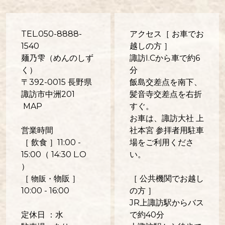
TEL.050-8888-
アクセス［ お車でお
1540
越しの方 ］
麺乃雫（めんのしず
諏訪I.Cから車で約6
く）
分
〒392-0015 長野県
飯島交差点を南下、
諏訪市中洲201
髪音寺交差点を右折
MAP
すぐ。
お車は、諏訪大社 上
営業時間
社本宮 参拝者用駐車
［ 飲食 ］11:00 -
場をご利用くださ
15:00（ 14:30 L.O
い。
）
［
物販 ］
［ 公共機関でお越し
物販・
10:00 - 16:00
の方 ］
JR上諏訪駅からバス
定休日 ：水
で約40分