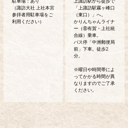
​駐車場：あり
上諏訪駅から徒歩で
（諏訪大社 上社本宮
「上諏訪駅霧ヶ峰口
参拝者用駐車場をご
（東口）」へ。
利用ください）
​かりんちゃんライナ
ー（⑧有賀・上社統
合線）乗車。
バス停「中洲郵便局
前」下車。徒歩2
分。
​※曜日や時間帯によ
ってかかる時間が異
なりますのでご了承
ください。